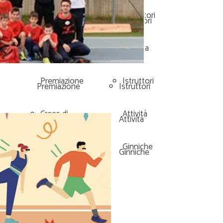
Cavour 11/22
Allenatori
Cavour 11/22
Allenatori
12/11/2022
Atletica
12/11/2022
Atletica
Premiazione
Istruttori
Premiazione
Istruttori
Cross di
Attività
Cross di
Attività
Pedro
Ginniche
Pedro
Ginniche