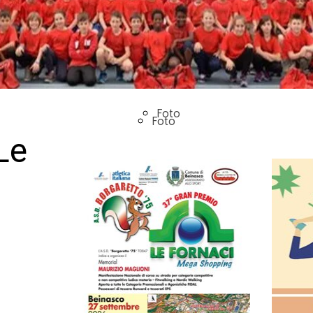
Stage
Stage
Danza
Danza
Foto
Foto
Le