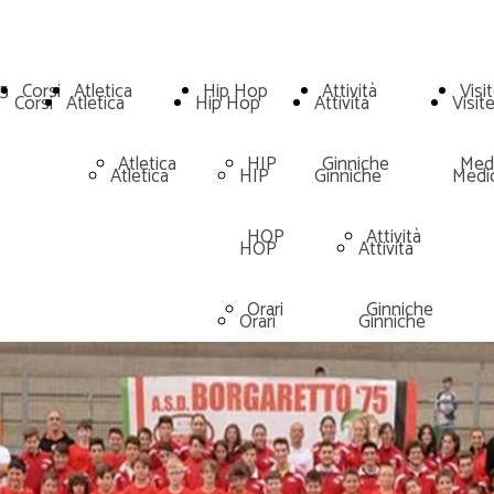
5
Corsi
Atletica
Hip Hop
Attività
Visi
5
Corsi
Atletica
Hip Hop
Attività
Visit
Atletica
HIP
Ginniche
Med
Atletica
HIP
Ginniche
Medi
HOP
Attività
HOP
Attività
Orari
Ginniche
Orari
Ginniche
Corsi
Corsi
Danza
Danza