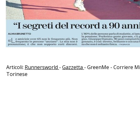
Articoli:
Runnersworld
-
Gazzetta
-
GreenMe
-
Corriere M
Torinese