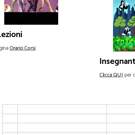
Lezioni
agina
Orario Corsi
Insegnant
Clicca QUI
per c